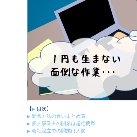
【
目次】
開業方法の違いまとめ表
個人事業主の開業は超絶簡単
会社設立での開業は大変