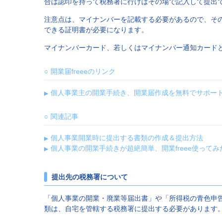
合は認印を持って税務署に行けばその場で記入して提出
注意点は、マイナンバーを記載する必要があるので、そ
できる証明書が必要になります。
マイナンバーカード、若しくはマイナンバー通知カード
開業届freeeのリンク
個人事業主の開業手続き、開業届作成を無料でサポート | 開
関連記事
個人事業開業時に提出する書類の作成＆提出方法
個人事業の開業手続きが超絶簡単、開業freee使ってみ
提出先の税務署について
「個人事業の開業・廃業等届出書」や「所得税の青色申
類は、自宅を管轄する税務署に提出する必要があります