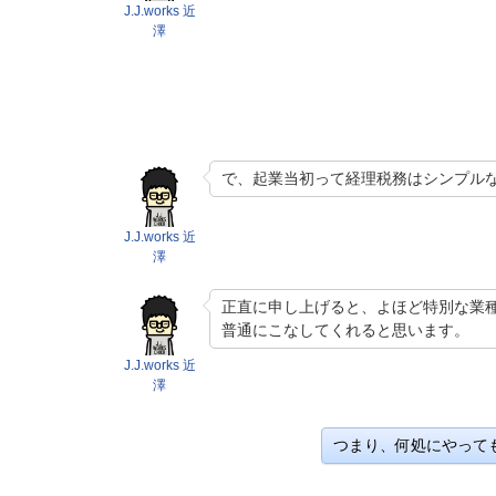
J.J.works 近
澤
で、起業当初って経理税務はシンプル
J.J.works 近
澤
正直に申し上げると、よほど特別な業
普通にこなしてくれると思います。
J.J.works 近
澤
つまり、何処にやって