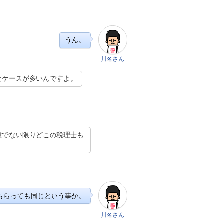
うん。
川名さん
なケースが多いんですよ。
種でない限りどこの税理士も
もらっても同じという事か。
川名さん