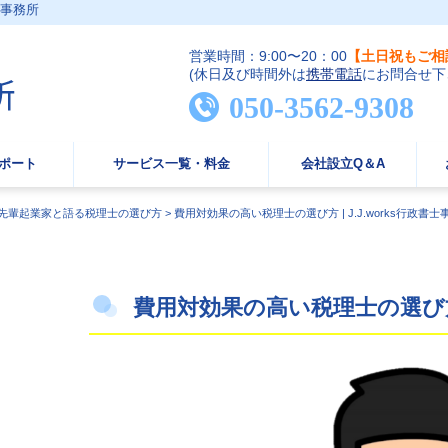
士事務所
営業時間：9:00〜20：00
【土日祝もご相
(休日及び時間外は
携帯電話
にお問合せ下
050-3562-9308
ポート
サービス一覧・料金
会社設立Q＆A
先輩起業家と語る税理士の選び方
>
費用対効果の高い税理士の選び方 | J.J.works行政書士
費用対効果の高い税理士の選び