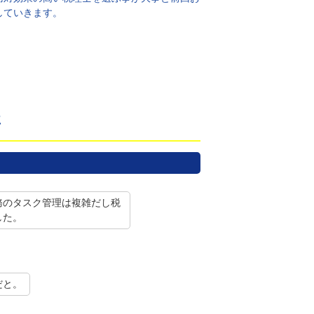
していきます。
事
務のタスク管理は複雑だし税
した。
だと。