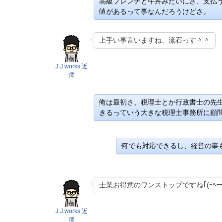
高級フレンチと牛丼みたいにさ、支払
値があるって事なんだろうけどさ。
上手い事言いますね、流石っす＾＾
J.J.works 近
澤
俺は最初さ、税理士とか行政書士の先
きるっていう大きな税理士事務所に顧
何でも対応できるし、経営の事
士業お得意のワンストップですね｢(ｰﾍー;
J.J.works 近
澤