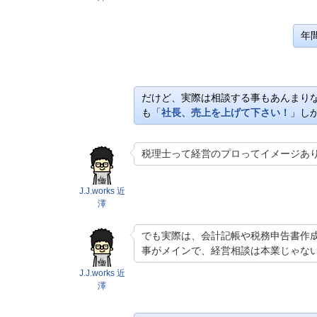
年
だけど、実際は相談する事もあんまり
も「
社長、売上を上げて下さい！
」し
税理士って経営のプロってイメージあ
J.J.works 近
澤
でも実際は、会計記帳や税務申告書作
事がメインで、経営相談は本業じゃな
J.J.works 近
澤