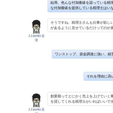
結局、色んな付加価値を謳っている税
な付加価値を提供している税理士はい
そうですね、税理士さんも仕事が欲し
があるように見せているだけってのが
J.J.works 近
澤
ワンストップ、資金調達に強い、経
それを理由に高
創業期ってとにかく売上を上げていく
を貸してくれる税理士がいればいいで
J.J.works 近