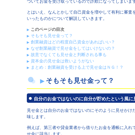
ついてお金を受け取っているので詐欺になってしまいま
とはいえ、なんとかして自己資金を増やして有利に審査
いったものかについて解説していきます。
このページの目次
そもそも見せ金って？
創業融資はどの程度自己資金があればいい？
なぜ創業融資で見せ金をしてはいけないの？
故意でなくても見せ金と判断される事も
資本金の見せ金は救いようがない
まとめ：創業融資を受ける上で見せ金はＮＧ！？
そもそも見せ金って？
自分のお金ではないのに自分が貯めたという風に
見せ金とは自分のお金ではないのにそのように見せかけ
味します。
例えば、第三者や貸金業者から借りたお金を通帳に入れ
せ金に該当します。