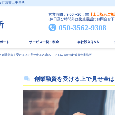
ks行政書士事務所
営業時間：9:00〜20：00
【土日祝もご相
(休日及び時間外は
携帯電話
にお問合せ下
050-3562-9308
ポート
サービス一覧・料金
会社設立Q＆A
>
創業融資を受ける上で見せ金は絶対NG！？ | J.J.works行政書士事務所
創業融資を受ける上で見せ金は