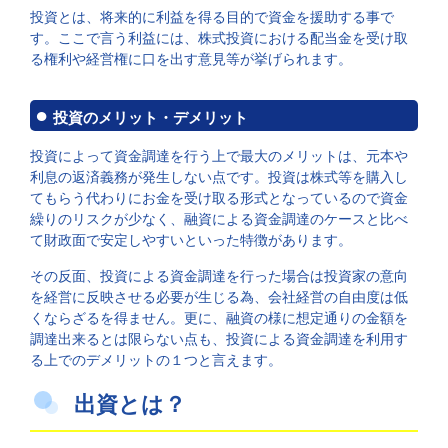
投資とは、将来的に利益を得る目的で資金を援助する事で
す。ここで言う利益には、株式投資における配当金を受け取
る権利や経営権に口を出す意見等が挙げられます。
投資のメリット・デメリット
投資によって資金調達を行う上で最大のメリットは、元本や
利息の返済義務が発生しない点です。投資は株式等を購入し
てもらう代わりにお金を受け取る形式となっているので資金
繰りのリスクが少なく、融資による資金調達のケースと比べ
て財政面で安定しやすいといった特徴があります。
その反面、投資による資金調達を行った場合は投資家の意向
を経営に反映させる必要が生じる為、会社経営の自由度は低
くならざるを得ません。更に、融資の様に想定通りの金額を
調達出来るとは限らない点も、投資による資金調達を利用す
る上でのデメリットの１つと言えます。
出資とは？