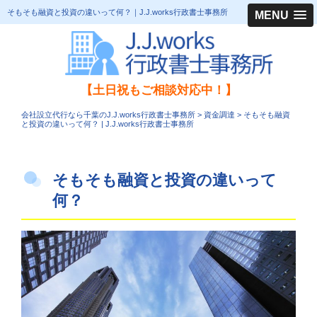
そもそも融資と投資の違いって何？｜J.J.works行政書士事務所
MENU
【土日祝もご相談対応中！】
会社設立代行なら千葉のJ.J.works行政書士事務所
>
資金調達
>
そもそも融資
と投資の違いって何？ | J.J.works行政書士事務所
そもそも融資と投資の違いって
何？