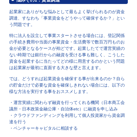
起業家にありがちな悩みとして最もよく挙げられるのが資金
調達、すなわち「事業資金をどうやって確保するか？」とい
う問題です。
特に法人を設立して事業スタートさせる場合には、登記関係
の手続き費用や当面の事業資金・生活費等で数百万円ものお
金が必要となるケースが殆どです。起業したてで運営実績の
ない時期では銀行からの融資を受ける事も難しく、こうした
資金を起業するに当たってどの様に用意するのかという問題
は起業家が最初に直面する大きな壁と言えます。
では、どうすれば起業資金を確保する事が出来るのか？自ら
の貯金だけで必要な資金を確保しきれない場合には、以下の
様な方法を実行する事をおススメします。
・運営実績に関わらず融資を行ってくれる機関（日本商工会
議所・日本政策金融公庫・自治体etc）に融資を申し込み
・クラウドファンディングを利用して個人投資家から資金調
達を行う
・ベンチャーキャピタルに相談する