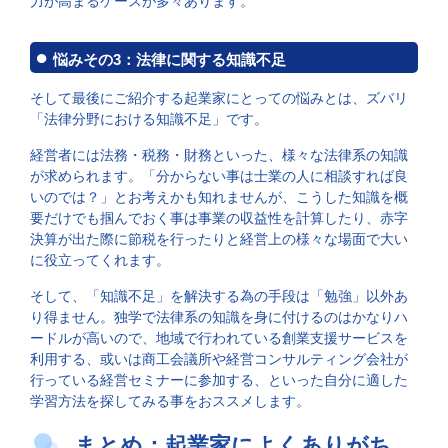
力が高まるケースが多々あります。
悩みその3：法律に関する知識不足
そして最後にご紹介する起業家にとっての悩みとは、ズバリ
「法律分野における知識不足」です。
経営者には法務・税務・財務といった、様々な法律系の知識
が求められます。「分からない事は士業の人に相談すれば良
いのでは？」とお考えかも知れませんが、こうした知識を概
要だけでも掴んでおく事は事業の収益性を計算したり、赤字
決算が出た際に節税を行ったりと経営上の様々な場面で大い
に役立ってくれます。
そして、「知識不足」を解決する為の手段は「勉強」以外あ
り得ません。独学で法律系の知識を身に付けるのはかなりハ
ードルが高いので、地域で行われている創業支援サービスを
利用する、或いは商工会議所や経営コンサルティング会社が
行っている経営セミナーに参加する、といった自分に適した
学習方法を探してみる事をおススメします。
まとめ：起業家によくありがち