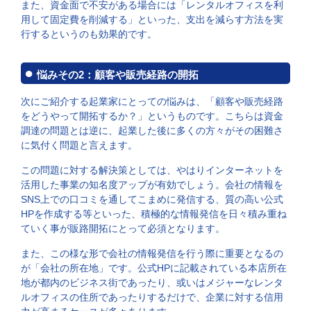
また、資金面で不安がある場合には「レンタルオフィスを利
用して固定費を削減する」といった、支出を減らす方法を実
行するというのも効果的です。
悩みその2：顧客や販売経路の開拓
次にご紹介する起業家にとっての悩みは、「顧客や販売経路
をどうやって開拓するか？」というものです。こちらは資金
調達の問題とは逆に、起業した後に多くの方々がその困難さ
に気付く問題と言えます。
この問題に対する解決策としては、やはりインターネットを
活用した事業の知名度アップが有効でしょう。会社の情報を
SNS上での口コミを通してこまめに発信する、質の高い公式
HPを作成する等といった、積極的な情報発信を日々積み重ね
ていく事が販路開拓にとって必須となります。
また、この様な形で会社の情報発信を行う際に重要となるの
が「会社の所在地」です。公式HPに記載されている本店所在
地が都内のビジネス街であったり、或いはメジャーなレンタ
ルオフィスの住所であったりするだけで、企業に対する信用