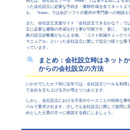
例えば、会社設立ツール「freee」では電子定款による
った会社設立に必要な手続き・書類作成を全てネット上
も、「freee」では会計ソフトの案内や専門家への相談
また、会社設立支援サイト「会社設立できるかな？」で
立に必要な書類の作成を行う事が可能です。更に、「会
家の設立診断書がもらえる他、「コスト削減チェックリ
マニュアル」といった会社設立に際して役立つ様々な冊
っています。
まとめ：会社設立時はネット
からの会社設立の方法
いかがでしたか？特に近年では、会社設立ツールを利用
て会社を立ち上げる方が増えつつあります。
しかし、会社設立における不安やケースごとの特殊な事
ベルで要求されます。少しでも会社設立に際して疑問に
めとした士業の方々に相談する様にしましょう。