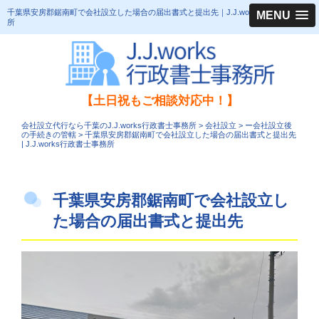
千葉県安房郡鋸南町で会社設立した場合の届出書式と提出先｜J.J.works行政書士事務
MENU
所
【土日祝もご相談対応中！】
会社設立代行なら千葉のJ.J.works行政書士事務所
>
会社設立
>
ー会社設立後
の手続きの管轄
>
千葉県安房郡鋸南町で会社設立した場合の届出書式と提出先
| J.J.works行政書士事務所
千葉県安房郡鋸南町で会社設立し
た場合の届出書式と提出先