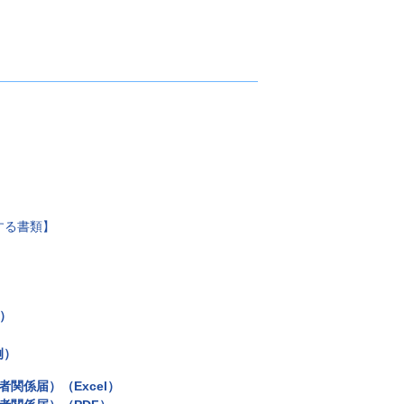
】
する書類】
l）
）
例）
関係届）（Excel）