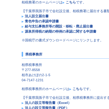
柏税務署のホームページは
こちら
です。
【千葉県我孫子市で会社設立後、柏税務署に届出する書
法人設立届出書
青色申告の承認申請書
給与支払事務所等の開設・移転・廃止届出書
源泉所得税の納期の特例の承認に関する申請書
※国税庁の書式ダウンロードページにリンクします。
県税事務所
柏県税事務所
〒277-8558
柏市あけぼの2-1-5
04-7147-1231
柏県税事務所のホームページは
こちら
です。
【千葉県我孫子市で会社設立後、柏県税事務所に提出す
法人の設立等報告書（Excel）
法人の設立等報告書（PDF）