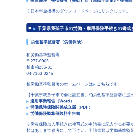
健康保険 被扶養者（異動）届（国民年金第3号被保険
※日本年金機構のダウンロードページにリンクします。
千葉県我孫子市の労働・雇用保険手続きの書式
労働基準監督署（労働保険）
柏労働基準監督署
〒277-0005
柏市柏255-31
04-7163-0245
柏労働基準監督署のホームページは
こちら
です。
【千葉県我孫子市で会社設立後、柏労働基準監督署に提
適用事業報告（Word）
労働保険保険関係成立届（PDF）
労働保険概算保険料申告書
※労災保険加入手続きは複写式の申請書に記入する必要
類はあくまで参考にして下さい。申請書類は労働基準監