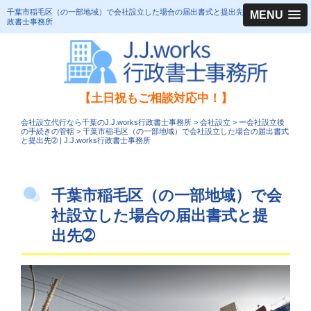
千葉市稲毛区（の一部地域）で会社設立した場合の届出書式と提出先➁｜J.J.works行
MENU
政書士事務所
【土日祝もご相談対応中！】
会社設立代行なら千葉のJ.J.works行政書士事務所
>
会社設立
>
ー会社設立後
の手続きの管轄
>
千葉市稲毛区（の一部地域）で会社設立した場合の届出書式
と提出先➁ | J.J.works行政書士事務所
千葉市稲毛区（の一部地域）で会
社設立した場合の届出書式と提
出先➁